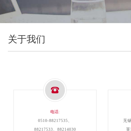
关于我们
电话:
0510-88217535、
无
88217533、88214030
芙