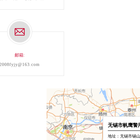
邮箱:
2008fyjy@163.com