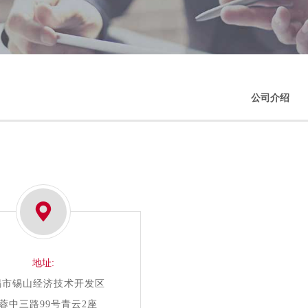
公司介绍
地址:
锡市锡山经济技术开发区
蓉中三路99号青云2座